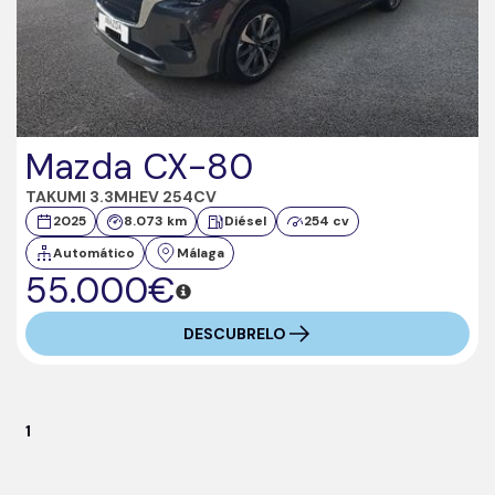
Mazda CX-80
TAKUMI 3.3MHEV 254CV
2025
8.073 km
Diésel
254 cv
Automático
Málaga
55.000€
DESCUBRELO
1