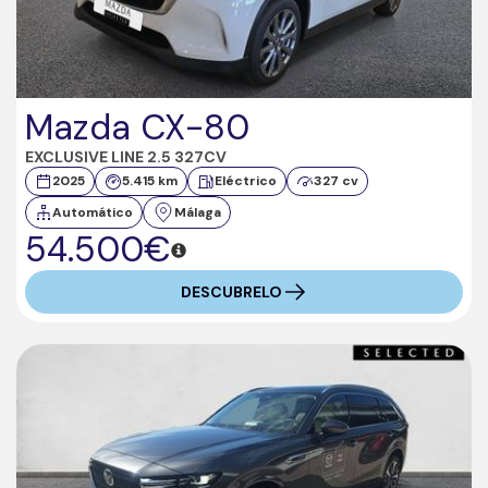
Mazda CX-80
EXCLUSIVE LINE 2.5 327CV
2025
5.415 km
Eléctrico
327 cv
Automático
Málaga
54.500€
DESCUBRELO