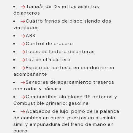
Toma/s de 12v en los asientos
Consumo ciudad(l/100 km):
7,4
delanteros
Consumo carretera(l/100 km):
4,9
Cuatro frenos de disco siendo dos
ventilados
Nacional:
Sí
ABS
Población:
Málaga
Control de crucero
Año Desde:
2018
Luces de lectura delanteras
Luz en el maletero
Combustible:
Gasolina
Espejo de cortesía en conductor en
Cambio:
Manual
acompañante
Potencia(CV):
120
Sensores de aparcamiento traseros
con radar y cámara
Cilindrada(cc):
2000
Combustible: sin plomo 95 octanos y
Cilindros:
4
Combustible primario: gasolina
Acabados de lujo: pomo de la palanca
Marchas:
6
de cambios en cuero. puertas en aluminio
simil y empuñadura del freno de mano en
cuero