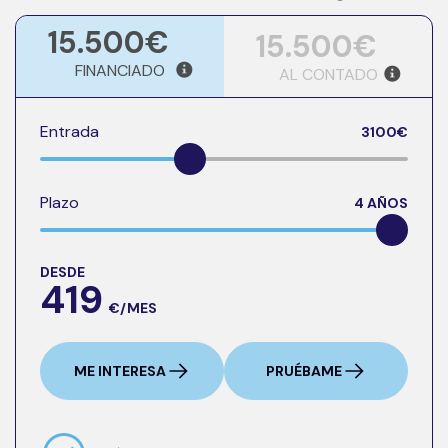
15.500€
15.500€
FINANCIADO
AL CONTADO
Entrada
3100
€
Plazo
4
AÑOS
DESDE
419
€/MES
ME INTERESA
PRUÉBAME