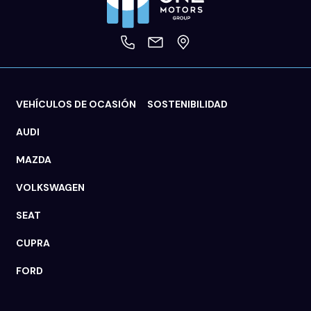
- Luces de freno. luces frontales antiniebla. luces de
cruce. Luces de día. Luces traseras y luces de carretera
con tecnología LED
VEHÍCULOS DE OCASIÓN
SOSTENIBILIDAD
AUDI
MAZDA
VOLKSWAGEN
SEAT
CUPRA
FORD