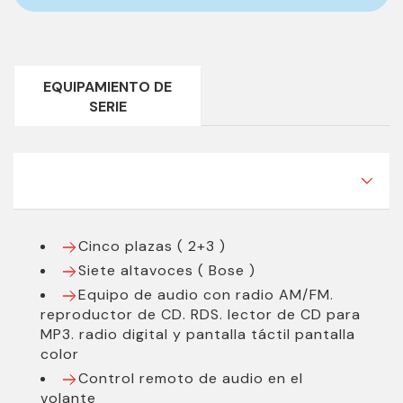
Marca:
Mazda
Modelo:
CX-3
Carrocería:
Todoterreno
EQUIPAMIENTO DE
SERIE
Versión:
LUXURY 2.0 120CV
Precio:
15.500 €
Precio sujeto a financiación:
15.500 €
***EQUIPAMIENTO SERIE INCLUIDO***
Color:
Azul
Kilómetros:
72.753
Cinco plazas ( 2+3 )
Siete altavoces ( Bose )
Plazas:
5
Equipo de audio con radio AM/FM.
Puertas:
5
reproductor de CD. RDS. lector de CD para
MP3. radio digital y pantalla táctil pantalla
Garantía:
12 Meses
color
Emisiones combinadas(g/km):
137,0
Control remoto de audio en el
Consumo medio(l/100 km):
volante
5,9