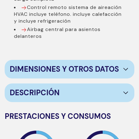
Control remoto sistema de aireación
HVAC incluye teléfono. incluye calefacción
y incluye refrigeración
Airbag central para asientos
delanteros
DIMENSIONES Y OTROS DATOS
Largo
4745m
DESCRIPCIÓN
Ancho
1890m
Alto
1680m
Maletero
l
PRESTACIONES Y CONSUMOS
***EQUIPAMIENTO SERIE INCLUIDO***
- Cinco plazas ( 2+3 )
- Ocho altavoces