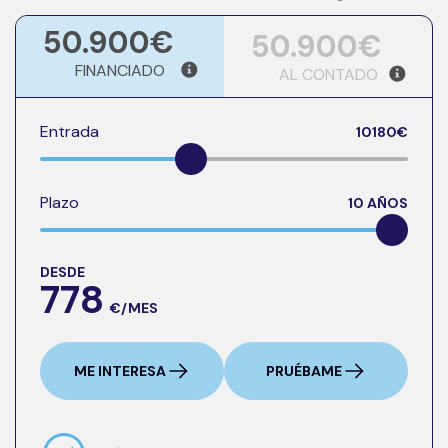
50.900€
50.900€
FINANCIADO
AL CONTADO
Entrada
10180
€
Plazo
10
AÑOS
DESDE
778
€/MES
ME INTERESA
PRUÉBAME