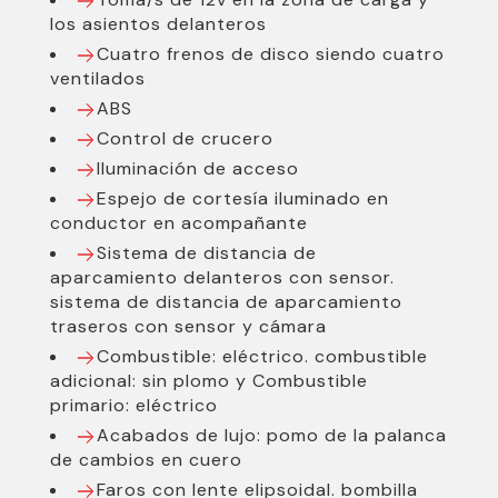
los asientos delanteros
Población:
Palma de Mallorca
Cuatro frenos de disco siendo cuatro
Año Desde:
2024
ventilados
ABS
Combustible:
Gasolina
Control de crucero
Cambio:
Automático
Iluminación de acceso
Potencia(CV):
327
Espejo de cortesía iluminado en
conductor en acompañante
Cilindrada(cc):
2500
Sistema de distancia de
Cilindros:
4
aparcamiento delanteros con sensor.
sistema de distancia de aparcamiento
Marchas:
8
traseros con sensor y cámara
Combustible: eléctrico. combustible
adicional: sin plomo y Combustible
primario: eléctrico
Acabados de lujo: pomo de la palanca
de cambios en cuero
Faros con lente elipsoidal. bombilla