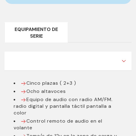
Marca:
Mazda
Modelo:
CX-60
Carrocería:
Todoterreno
EQUIPAMIENTO DE
SERIE
Versión:
EXCLUSIVE-LINE AUTOM 2.5PHEV 327CV
Precio:
50.900 €
Precio sujeto a financiación:
50.900 €
***EQUIPAMIENTO SERIE INCLUIDO***
Color:
Azul
Kilómetros:
5.270
Cinco plazas ( 2+3 )
Ocho altavoces
Plazas:
5
Equipo de audio con radio AM/FM.
Puertas:
5
radio digital y pantalla táctil pantalla a
color
Garantía:
12 Meses
Control remoto de audio en el
Consumo medio(l/100 km):
1,5
volante
Nacional:
Sí
Toma/s de 12v en la zona de carga y